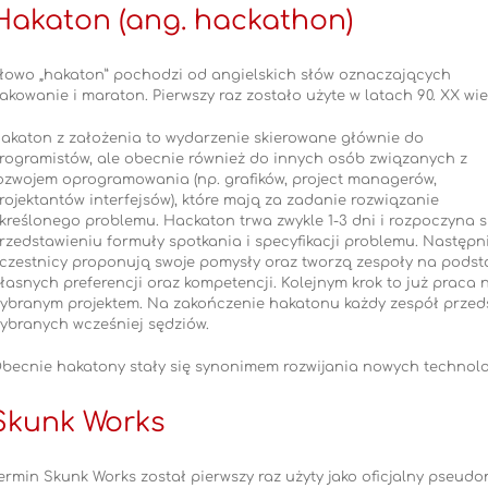
Hakaton (ang. hackathon)
łowo „hakaton” pochodzi od angielskich słów oznaczających
akowanie i maraton. Pierwszy raz zostało użyte w latach 90. XX wie
akaton z założenia to wydarzenie skierowane głównie do
rogramistów, ale obecnie również do innych osób związanych z
ozwojem oprogramowania (np. grafików, project managerów,
rojektantów interfejsów), które mają za zadanie rozwiązanie
kreślonego problemu. Hackaton trwa zwykle 1-3 dni i rozpoczyna s
rzedstawieniu formuły spotkania i specyfikacji problemu. Następn
czestnicy proponują swoje pomysły oraz tworzą zespoły na podst
łasnych preferencji oraz kompetencji. Kolejnym krok to już praca 
ybranym projektem. Na zakończenie hakatonu każdy zespół przedst
ybranych wcześniej sędziów.
becnie hakatony stały się synonimem rozwijania nowych technolo
Skunk Works
ermin Skunk Works został pierwszy raz użyty jako oficjalny pseudo