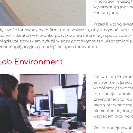
innovation muszą t
wykorzystują (np.: 
konsorcjum).
Przed II wojną świ
iększość innowacyjnych firm robiła wszystko, aby utrzymać swoje 
adnych działań w kierunku pozyskiwania informacji spoza swoic
wiązku ze zjawiskiem dyfuzji wiedzy paradygmat ten uległ zmianie
echnologii) przyjmuje podejście open innovation.
Lab Environment
Nazwa Lab Environ
environment (środow
współpracy i tworz
informacje i opini
Environment to rów
mogą otrzymać regu
elementem tej inicj
względem płci, naro
Warto podejmować p