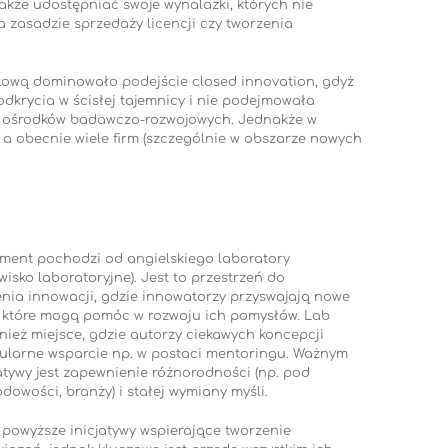
akże udostępniać swoje wynalazki, których nie
na zasadzie sprzedaży licencji czy tworzenia
atową dominowało podejście closed innovation, gdyż
odkrycia w ścisłej tajemnicy i nie podejmowała
h ośrodków badawczo-rozwojowych. Jednakże w
, a obecnie wiele firm (szczególnie w obszarze nowych
ment pochodzi od angielskiego laboratory
isko laboratoryjne). Jest to przestrzeń do
enia innowacji, gdzie innowatorzy przyswajają nowe
e, które mogą pomóc w rozwoju ich pomysłów. Lab
nież miejsce, gdzie autorzy ciekawych koncepcji
larne wsparcie np. w postaci mentoringu. Ważnym
atywy jest zapewnienie różnorodności (np. pod
dowości, branży) i stałej wymiany myśli.
owyższe inicjatywy wspierające tworzenie