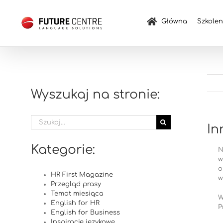
Przejdź
do
Główna
Szkolen
zawartości
Wyszukaj na stronie:
Szukaj
In
Kategorie:
N
w
o
HR First Magazine
w
Przegląd prasy
Temat miesiąca
W
English for HR
P
English for Business
Inspiracje językowe