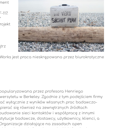
ment
-117.
”
rojekt
trz
orks jest praca nieskrępowana przez biurokratyczne
spopularyzowana przez profesora Henriego
ersytetu w Berkeley. Zgodnie z tym podejściem firmy
tać wyłącznie z wyników własnych prac badawczo-
opierać się również na zewnętrznych źródłach
budowanie sieci kontaktów i współpracę z innymi
stytucje badawcze, dostawcy, użytkownicy, klienci, a
 Organizacje działające na zasadach open