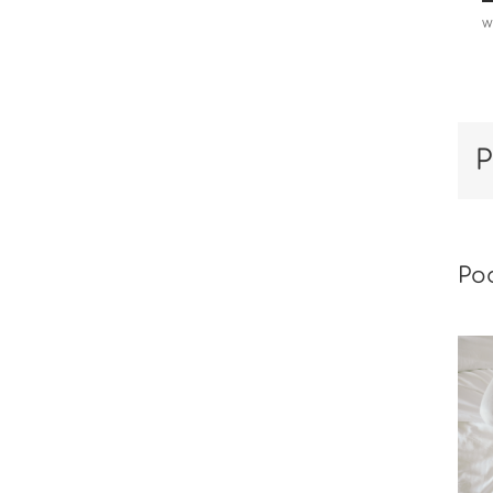
w
P
Po