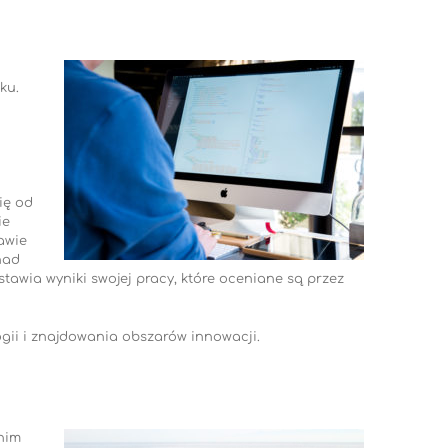
ku.
ię od
ie
awie
nad
awia wyniki swojej pracy, które oceniane są przez
gii i znajdowania obszarów innowacji.
nim