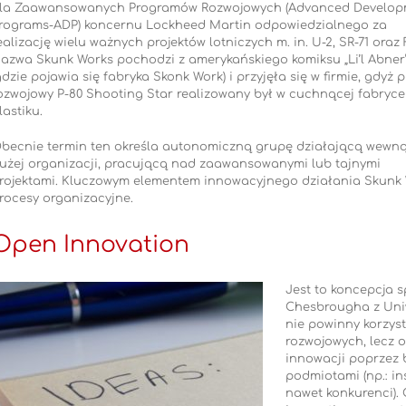
la Zaawansowanych Programów Rozwojowych (Advanced Develop
rograms-ADP) koncernu Lockheed Martin odpowiedzialnego za
ealizację wielu ważnych projektów lotniczych m. in. U-2, SR-71 oraz F
azwa Skunk Works pochodzi z amerykańskiego komiksu „Li’l Abner
gdzie pojawia się fabryka Skonk Work) i przyjęła się w firmie, gdyż p
ozwojowy P-80 Shooting Star realizowany był w cuchnącej fabryce
lastiku.
becnie termin ten określa autonomiczną grupę działającą wewną
użej organizacji, pracującą nad zaawansowanymi lub tajnymi
rojektami. Kluczowym elementem innowacyjnego działania Skunk W
rocesy organizacyjne.
Open Innovation
Jest to koncepcja 
Chesbrougha z Uniw
nie powinny korzys
rozwojowych, lecz 
innowacji poprzez 
podmiotami (np.: in
nawet konkurenci).