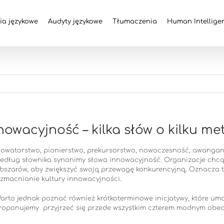
ia językowe
Audyty językowe
Tłumaczenia
Human Intellige
nowacyjność – kilka słów o kilku m
owatorstwo, pionierstwo, prekursorstwo, nowoczesność, awangar
edług słownika synonimy słowa innowacyjność. Organizacje chcą by
bszarów, aby zwiększyć swoją przewagę konkurencyjną. Oznacza 
zmacnianie kultury innowacyjności.
arto jednak poznać również krótkoterminowe inicjatywy, które um
roponujemy przyjrzeć się przede wszystkim czterem modnym obec