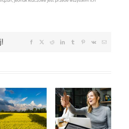
iązań, jednak kluczowe jest przede wszystkim ich
j!
Facebook
X
Reddit
LinkedIn
Tumblr
Pinterest
Vk
Email