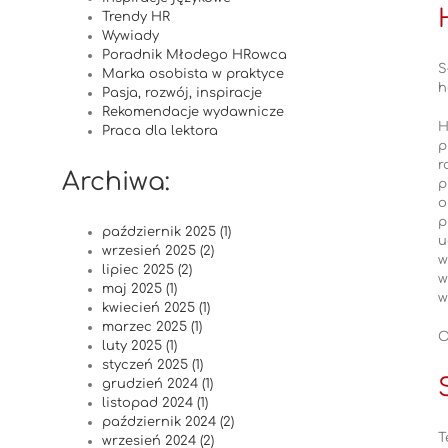
Trendy HR
Wywiady
Poradnik Młodego HRowca
S
Marka osobista w praktyce
h
Pasja, rozwój, inspiracje
Rekomendacje wydawnicze
H
Praca dla lektora
p
r
Archiwa:
p
o
p
październik 2025 (1)
u
wrzesień 2025 (2)
w
lipiec 2025 (2)
w
maj 2025 (1)
w
kwiecień 2025 (1)
marzec 2025 (1)
O
luty 2025 (1)
styczeń 2025 (1)
grudzień 2024 (1)
listopad 2024 (1)
październik 2024 (2)
T
wrzesień 2024 (2)