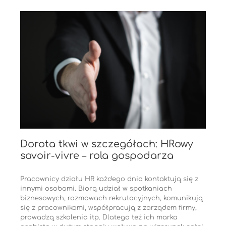
Dorota tkwi w szczegółach: HRowy
savoir-vivre – rola gospodarza
Pracownicy działu HR każdego dnia kontaktują się z
innymi osobami. Biorą udział w spotkaniach
biznesowych, rozmowach rekrutacyjnych, komunikują
się z pracownikami, współpracują z zarządem firmy,
prowadzą szkolenia itp. Dlatego też ich marka