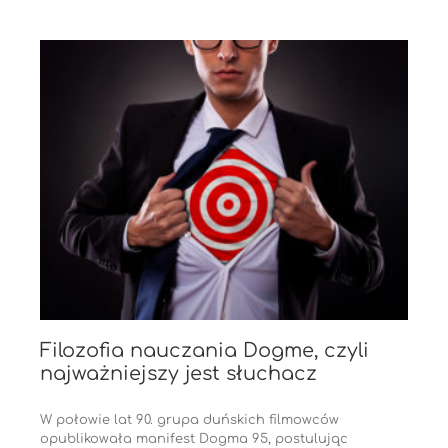
Filozofia nauczania Dogme, czyli
najważniejszy jest słuchacz
W połowie lat 90. grupa duńskich filmowców
opublikowała manifest Dogma 95, postulując