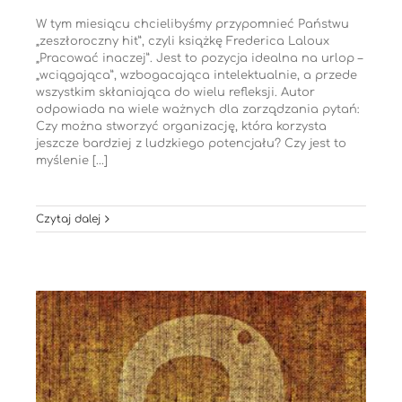
W tym miesiącu chcielibyśmy przypomnieć Państwu
„zeszłoroczny hit”, czyli książkę Frederica Laloux
„Pracować inaczej”. Jest to pozycja idealna na urlop –
„wciągająca”, wzbogacająca intelektualnie, a przede
wszystkim skłaniająca do wielu refleksji. Autor
odpowiada na wiele ważnych dla zarządzania pytań:
Czy można stworzyć organizację, która korzysta
jeszcze bardziej z ludzkiego potencjału? Czy jest to
myślenie [...]
Czytaj dalej