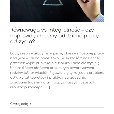
Równowaga vs integralność – czy
naprawdę chcemy oddzielić pracę
od życia?
Lato, sezon wakacyjny w pełni, okres wzmożonej pracy
nad „work-life balance” trwa… większość z nas chce
przecież wyjść punktualnie z biura i móc cieszyć się
bez zakłóceń słońcem oraz miłym towarzystwem
rodziny lub przyjaciół. Pojawia się tylko jeden problem,
od kilku lat teoretycy i praktycy zarządzania
zasobami ludzkimi alarmują: „w naszych czasach
realizacja koncepcji [...]
Czytaj dalej