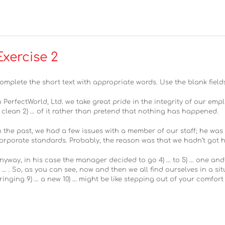
Exercise 2
omplete the short text with appropriate words. Use the blank fields
n PerfectWorld, Ltd. we take great pride in the integrity of our emplo
 clean 2) … of it rather than pretend that nothing has happened.
n the past, we had a few issues with a member of our staff; he was 
orporate standards. Probably, the reason was that we hadn’t got h
nyway, in his case the manager decided to go 4) … to 5) … one and 
) … . So, as you can see, now and then we all find ourselves in a s
ringing 9) … a new 10) … might be like stepping out of your comfort zo