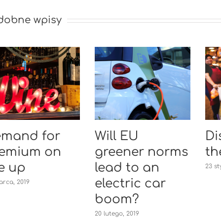
dobne wpisy
mand for
Will EU
Di
emium on
greener norms
th
e up
lead to an
23 st
electric car
arca, 2019
boom?
20 lutego, 2019