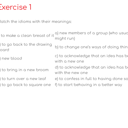
Exercise 1
atch the idioms with their meanings:
a) new members of a group (who usual
) to make a clean breast of it
might run)
) to go back to the drawing
b) to change one’s ways of doing thi
oard
c) to acknowledge that an idea has b
) new blood
with a new one
d) to acknowledge that an idea has b
) to bring in a new broom
with the new one
) to turn over a new leaf
e) to confess in full to having done 
) to go back to square one
f) to start behaving in a better way