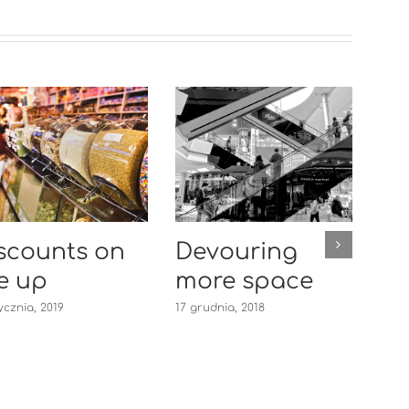
scounts on
Devouring
Sm
e up
more space
ri
Su
ycznia, 2019
17 grudnia, 2018
b
22 li