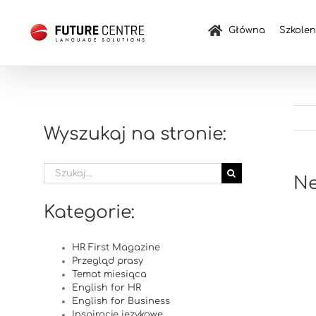
Przejdź
do
Główna
Szkolen
zawartości
Wyszukaj na stronie:
Szukaj
Ne
Kategorie:
HR First Magazine
Przegląd prasy
Temat miesiąca
English for HR
English for Business
Inspiracje językowe