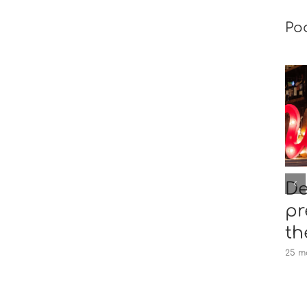
Po
The rise of the
De
rich
pr
th
12 kwietnia, 2019
25 m