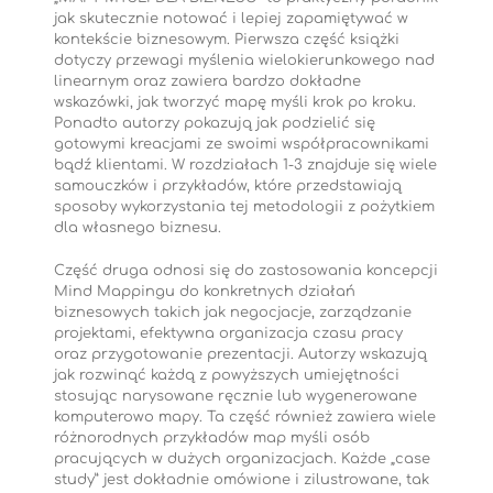
jak skutecznie notować i lepiej zapamiętywać w
kontekście biznesowym. Pierwsza część książki
dotyczy przewagi myślenia wielokierunkowego nad
linearnym oraz zawiera bardzo dokładne
wskazówki, jak tworzyć mapę myśli krok po kroku.
Ponadto autorzy pokazują jak podzielić się
gotowymi kreacjami ze swoimi współpracownikami
bądź klientami. W rozdziałach 1-3 znajduje się wiele
samouczków i przykładów, które przedstawiają
sposoby wykorzystania tej metodologii z pożytkiem
dla własnego biznesu.
Część druga odnosi się do zastosowania koncepcji
Mind Mappingu do konkretnych działań
biznesowych takich jak negocjacje, zarządzanie
projektami, efektywna organizacja czasu pracy
oraz przygotowanie prezentacji. Autorzy wskazują
jak rozwinąć każdą z powyższych umiejętności
stosując narysowane ręcznie lub wygenerowane
komputerowo mapy. Ta część również zawiera wiele
różnorodnych przykładów map myśli osób
pracujących w dużych organizacjach. Każde „case
study” jest dokładnie omówione i zilustrowane, tak