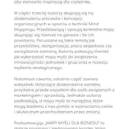
aby stanowiło inspirację dla czytelnika.
W części trzeciej autorzy skupiają się na
doskonaleniu procesów i koncepcji
organizacyjnych w oparciu o techniki Mind
Mappingu. Przedstawiają i opisują konkretne mapy
skupiając się również na genezie i tle ich
powstania. Poruszane są takie tematy jak
przywództwo, reorganizacja, praca zespołowa czy
zarządzanie zamianą. Autorzy pokazują również
jak wykorzystać mapy myśli do zwiększenia
innowacyjności jednostek i grup oraz w rozwoju
myślenia strategicznego.
Natomiast czwarta, ostatnia część zawiera
wskazówki dotyczące doskonalenia wyników,
przydatne przede wszystkim dla osób związanych z
marketingiem i sprzedażą. Jednakże autorzy
podkreślają, iż mapy myśli to narzędzia, które
mogą każdemu z nas pomóc w wyznaczaniu celów
i skutecznym przechodzeniem przez zmiany.
Podsumowując „MAPY MYŚLI DLA BIZNESU” to
dobrze napisana i zredagowana książka, która