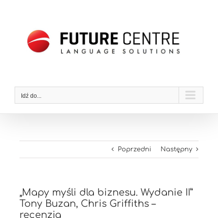
Przejdź
do
zawartości
Idź do...
Poprzedni
Następny
„Mapy myśli dla biznesu. Wydanie II”
Tony Buzan, Chris Griffiths –
recenzja