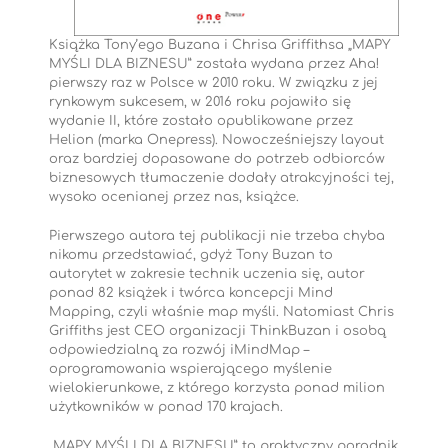
Książka Tony’ego Buzana i Chrisa Griffithsa „MAPY
MYŚLI DLA BIZNESU” została wydana przez Aha!
pierwszy raz w Polsce w 2010 roku. W związku z jej
rynkowym sukcesem, w 2016 roku pojawiło się
wydanie II, które zostało opublikowane przez
Helion (marka Onepress). Nowocześniejszy layout
oraz bardziej dopasowane do potrzeb odbiorców
biznesowych tłumaczenie dodały atrakcyjności tej,
wysoko ocenianej przez nas, książce.
Pierwszego autora tej publikacji nie trzeba chyba
nikomu przedstawiać, gdyż Tony Buzan to
autorytet w zakresie technik uczenia się, autor
ponad 82 książek i twórca koncepcji Mind
Mapping, czyli właśnie map myśli. Natomiast Chris
Griffiths jest CEO organizacji ThinkBuzan i osobą
odpowiedzialną za rozwój iMindMap –
oprogramowania wspierającego myślenie
wielokierunkowe, z którego korzysta ponad milion
użytkowników w ponad 170 krajach.
„MAPY MYŚLI DLA BIZNESU” to praktyczny poradnik