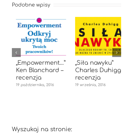
Podobne wpisy
„Empowerment…”
„Siła nawyku”
„
Ken Blanchard –
Charles Duhigg –
recenzja
recenzja
19 października, 2016
19 września, 2016
1
Wyszukaj na stronie: