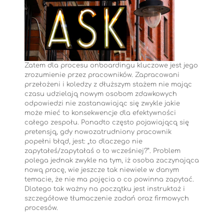
Zatem dla procesu onboardingu kluczowe jest jego
zrozumienie przez pracowników. Zapracowani
przełożeni i koledzy z dłuższym stażem nie mając
czasu udzielają nowym osobom zdawkowych
odpowiedzi nie zastanawiając się zwykle jakie
może mieć to konsekwencje dla efektywności
całego zespołu. Ponadto często pojawiającą się
pretensją, gdy nowozatrudniony pracownik
popełni błąd, jest: „to dlaczego nie
zapytałeś/zapytałaś o to wcześniej?”. Problem
polega jednak zwykle na tym, iż osoba zaczynająca
nową pracę, wie jeszcze tak niewiele w danym
temacie, że nie ma pojęcia o co powinna zapytać.
Dlatego tak ważny na początku jest instruktaż i
szczegółowe tłumaczenie zadań oraz firmowych
procesów.