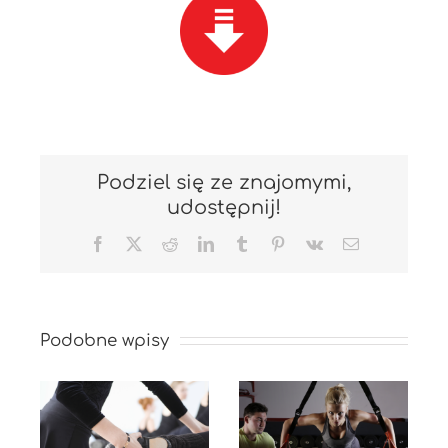
Podziel się ze znajomymi,
udostępnij!
Facebook
X
Reddit
LinkedIn
Tumblr
Pinterest
Vk
Email
Podobne wpisy