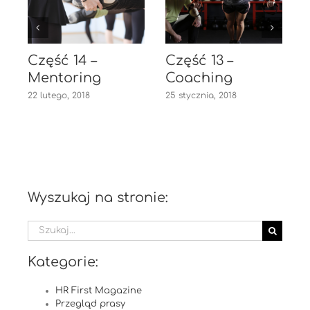
Część 14 –
Część 13 –
Mentoring
Coaching
22 lutego, 2018
25 stycznia, 2018
2
Wyszukaj na stronie:
Szukaj
Kategorie:
HR First Magazine
Przegląd prasy