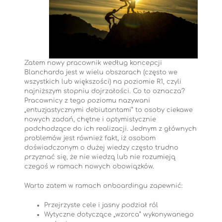
Zatem nowy pracownik według koncepcji
Blancharda jest w wielu obszarach (często we
wszystkich lub większości) na poziomie R1, czyli
najniższym stopniu dojrzałości. Co to oznacza?
Pracownicy z tego poziomu nazywani
„entuzjastycznymi debiutantami” to osoby ciekawe
nowych zadań, chętne i optymistycznie
podchodzące do ich realizacji. Jednym z głównych
problemów jest również fakt, iż osobom
doświadczonym o dużej wiedzy często trudno
przyznać się, że nie wiedzą lub nie rozumieją
czegoś w ramach nowych obowiązków.
Warto zatem w ramach onboardingu zapewnić:
Przejrzyste cele i jasny podział ról
Wytyczne dotyczące „wzorca” wykonywanego