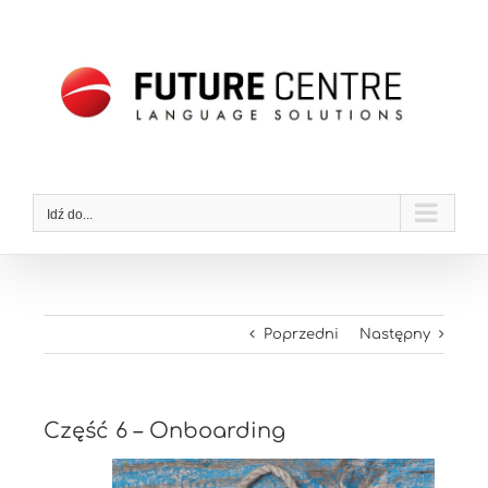
Przejdź
do
zawartości
Idź do...
Poprzedni
Następny
Część 6 – Onboarding