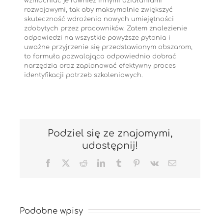
wzmacniać je również innymi działaniami
rozwojowymi, tak aby maksymalnie zwiększyć
skuteczność wdrożenia nowych umiejętności
zdobytych przez pracowników. Zatem znalezienie
odpowiedzi na wszystkie powyższe pytania i
uważne przyjrzenie się przedstawionym obszarom,
to formuła pozwalająca odpowiednio dobrać
narzędzia oraz zaplanować efektywny proces
identyfikacji potrzeb szkoleniowych.
Podziel się ze znajomymi,
udostępnij!
Facebook
X
Reddit
LinkedIn
Tumblr
Pinterest
Vk
Email
Podobne wpisy