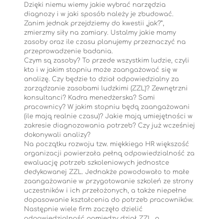
Dzięki niemu wiemy jakie wybrać narzędzia
diagnozy i w jaki sposób należy je zbudować.
Zanim jednak przejdziemy do kwestii „jak?”,
zmierzmy siły na zamiary. Ustalmy jakie mamy
zasoby oraz ile czasu planujemy przeznaczyć na
przeprowadzenie badania.
Czym są zasoby? To przede wszystkim ludzie, czyli
kto i w jakim stopniu może zaangażować się w
analizę. Czy będzie to dział odpowiedzialny za
zarządzanie zasobami ludzkimi (ZZL)? Zewnętrzni
konsultanci? Kadra menedżerska? Sami
pracownicy? W jakim stopniu będą zaangażowani
(ile mają realnie czasu)? Jakie mają umiejętności w
zakresie diagnozowania potrzeb? Czy już wcześniej
dokonywali analizy?
Na początku rozwoju tzw. miękkiego HR większość
organizacji powierzała pełną odpowiedzialność za
ewaluację potrzeb szkoleniowych jednostce
dedykowanej ZZL. Jednakże powodowało to małe
zaangażowanie w przygotowanie szkoleń ze strony
uczestników i ich przełożonych, a także niepełne
dopasowanie kształcenia do potrzeb pracowników.
Następnie wiele firm zaczęło dzielić
odpowiedzialność pomiędzy dział ZZL, a