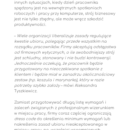
innych sytuacjach, kiedy dzień pracownika
spędzony jest na wewnętrznych spotkaniach
roboczych i pracy przy komputerze, strój biznesowy
jest nie tylko zbędny, ale może wręcz szkodzić
produktywności.
–
Wiele organizacji liberalizuje zasady regulujące
kwestie ubioru, polegając przede wszystkim na
rozsądku pracowników. Firmy akceptują odstępstwa
od firmowych wytycznych, o ile swobodniejszy strój
jest schludny, stonowany i nie budzi kontrowersji.
Jednocześnie oczekują, że pracownik będzie
przygotowany na nieoczekiwane spotkanie z
klientem i będzie miał w zanadrzu okolicznościowy
zestaw (np. koszula i marynarka), który w razie
potrzeby szybko założy
– mówi Aleksandra
Tyszkiewicz.
Zamiast przygotowywać długą listę wymagań i
zaleceń związanych z profesjonalnym wizerunkiem
w miejscu pracy, firmy coraz częściej ograniczają
dress code
do określenia minimum wymagań lub
nakreślenia zasad ubioru nieakceptowanego w
miejscu pracy, np. wcześniej wspomnianych