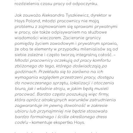
rozdzielenia czasu pracy od odpoczynku.
Jak zauważa Aleksandra Tyszkiewicz, dyrektor w
Hays Poland, młodzi pracownicy nie mają
problemu z zajmowaniem się sprawami prywatnymi
w pracy, ale także odpisywaniem na służbowe
wiadomości wieczorem. Zacieranie granicy
pomiędzy życiem zawodowym i prywatnym sprawia,
że oba te elementy w przypadku milenialisów są od
siebie zależne i często tworzą integralną całość. –
Młodzi pracownicy oczekują od pracy komfortu
zbliżonego do tego, którego doświadczają po
godzinach. Przekłada się to zarówno na ich
wymagania względem przestrzeni pracy, dostępu
do nowoczesnego sprzętu, lokalizacji i otoczenia
biura, jak i właśnie stroju, w jakim będą musieli
pracować
.
Bardzo często poszukują więc firmy,
która oprócz atrakcyjnych warunków zatrudnienia
zagwarantuje im pewną dowolność w zakresie
ubioru lub przynajmniej nie będzie stosowała
bardzo formalnego i ściśle określonego dress
code’u –
komentuje ekspertka Hays.