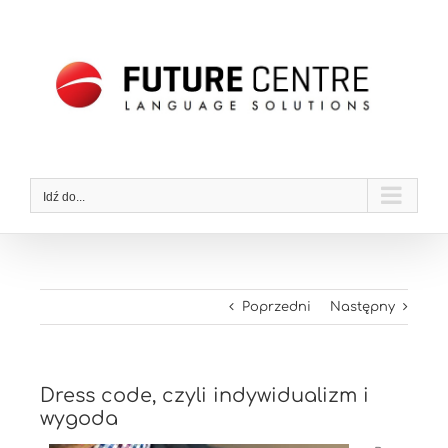
Przejdź
do
zawartości
Idź do...
Poprzedni
Następny
Dress code, czyli indywidualizm i
wygoda