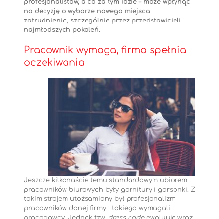
profesjonalistów, a co za tym idzie – może wpłynąć
na decyzję o wyborze nowego miejsca
zatrudnienia, szczególnie przez przedstawicieli
najmłodszych pokoleń.
Pracownik wymaga, firma spełnia
oczekiwania
Jeszcze kilkanaście temu standardowym ubiorem
pracowników biurowych były garnitury i garsonki. Z
takim strojem utożsamiany był profesjonalizm
pracowników danej firmy i takiego wymagali
pracodawcy. Jednak tzw.
dress code
ewoluuje wraz