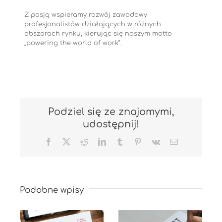
Z pasją wspieramy rozwój zawodowy
profesjonalistów działających w różnych
obszarach rynku, kierując się naszym motto
„powering the world of work”.
Podziel się ze znajomymi,
udostępnij!
Facebook
X
Reddit
LinkedIn
Tumblr
Pinterest
Vk
Email
Podobne wpisy