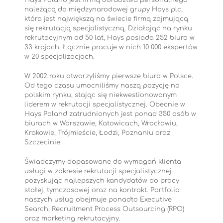
Hays Poland jest firmą doradztwa personalnego
należącą do międzynarodowej grupy Hays plc,
która jest największą na świecie firmą zajmującą
się rekrutacją specjalistyczną. Działając na rynku
rekrutacyjnym od 50 lat, Hays posiada 252 biura w
33 krajach. Łącznie pracuje w nich 10 000 ekspertów
w 20 specjalizacjach.
W 2002 roku otworzyliśmy pierwsze biuro w Polsce.
Od tego czasu umocniliśmy naszą pozycję na
polskim rynku, stając się niekwestionowanym
liderem w rekrutacji specjalistycznej. Obecnie w
Hays Poland zatrudnionych jest ponad 350 osób w
biurach w Warszawie, Katowicach, Wrocławiu,
Krakowie, Trójmieście, Łodzi, Poznaniu oraz
Szczecinie.
Świadczymy dopasowane do wymagań klienta
usługi w zakresie rekrutacji specjalistycznej
pozyskując najlepszych kandydatów do pracy
stałej, tymczasowej oraz na kontrakt. Portfolio
naszych usług obejmuje ponadto Executive
Search, Recruitment Process Outsourcing (RPO)
oraz marketing rekrutacyjny.