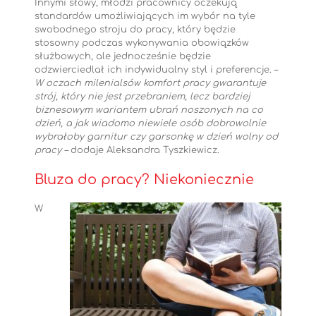
Innymi słowy, młodzi pracownicy oczekują
standardów umożliwiających im wybór na tyle
swobodnego stroju do pracy, który będzie
stosowny podczas wykonywania obowiązków
służbowych, ale jednocześnie będzie
odzwierciedlał ich indywidualny styl i preferencje. –
W oczach milenialsów komfort pracy gwarantuje
strój, który nie jest przebraniem, lecz bardziej
biznesowym wariantem ubrań noszonych na co
dzień, a jak wiadomo niewiele osób dobrowolnie
wybrałoby garnitur czy garsonkę w dzień wolny od
pracy –
dodaje Aleksandra Tyszkiewicz.
Bluza do pracy? Niekoniecznie
W