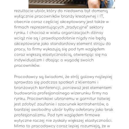
rezultacie ubiór, który do niedawna był domeną
wyłącznie pracowników branży kreatywnej i IT,
obecnie coraz częściej akceptowany jest także w
firmach reprezentujących „tradycyjne” sektory
rynku. I chociaż w wielu organizacjach dżinsy
wciąż nie są i prawdopodobnie nigdy nie będą
akceptowane jako standardowy element stroju do
pracy, to firmy wykazują się pod tym względem
coraz większą elastycznością, otwierając się na
indywidualizm i dbając o wygodę swoich
pracowników.
Pracodawcy są świadomi, że strój galowy najlepiej
sprawdza się podczas spotkań z klientami i
branżowych konferencji, ponieważ jest elementem
budowania profesjonalnego wizerunku firmy na
rynku. Pracownikowi ubranemu w garnitur łatwiej
jest zdobyć zaufanie i szacunek kontrahentów, a
bardziej swobodny ubiór byłby odebrany jako brak
profesjonalizmu. Pod tym względem firmowe
wytyczne raczej nie zyskały większej elastyczności.
Mimo to pracodawcy coraz lepiej rozumieją, że w