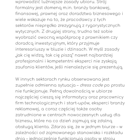
wprowadzić luźniejsze zasady ubioru. Strój
formalny jest domeną m.in. branży bankowej,
finansowej, prawnej oraz doradztwa biznesowego i
wiele wskazuje na to, że pracodawcy z tych
sektorów nieprędko zrezygnują z rygorystycznych
wytycznych. Z drugiej strony, trudno też sobie
wyobrazić owocną współpracę z prawnikiem czy
doradcą inwestycyjnym, który przyjmuje
interesariuszy w bluzie i dżinsach. W myśl zasady
„jak cię widzą, tak cię piszą” nawet najbardziej
profesjonalni i kompetentni eksperci nie zyskają
zaufania klientów, jeśli nienależycie się prezentują.
W innych sektorach rynku obserwowana jest
zupełnie odmienna sytuacja –
dress code
po prostu
nie funkcjonuje. Pełną dowolnością w ubiorze
najczęściej cieszą się informatycy oraz pracownicy
firm technologicznych i start-upów, eksperci branży
reklamowej, a coraz częściej także osoby
zatrudnione w centrach nowoczesnych usług dla
biznesu, które na co dzień zajmują się zdalną
obsługą klienta. Zdarza się, że w jednym biurze – w
zależności od zajmowanego stanowiska i rozkładu
dnia – jednocześnie funkcjonują osoby w stroju