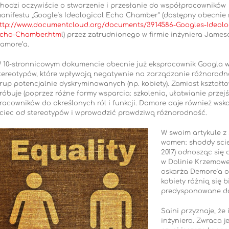
hodzi oczywiście o stworzenie i przesłanie do współpracowników
anifestu „Google’s Ideological Echo Chamber” (dostępny obecnie 
ttp://www.documentcloud.org/documents/3914586-Googles-Ideolo
cho-Chamber.htm
l) przez zatrudnionego w firmie inżyniera James
amore’a.
 10-stronnicowym dokumencie obecnie już ekspracownik Googla w
tereotypów, które wpływają negatywnie na zarządzanie różnorodn
rup potencjalnie dyskryminowanych (np. kobiety). Zamiast kształ
róbuje (poprzez różne formy wsparcia: szkolenia, ułatwianie przej
racowników do określonych ról i funkcji. Damore daje również wsk
ciec od stereotypów i wprowadzić prawdziwą różnorodność.
W swoim artykule z 
women: shoddy scie
2017) odnosząc się 
w Dolinie Krzemowej
oskarża Demore’a 
kobiety różnią się 
predysponowane do
Saini przyznaje, że
inżyniera. Zwraca j