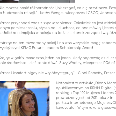
Nie możesz nosić różnorodności jak czegoś, co cię przytłacza. Po
o budowania relacji.” – Kathy Wengel, wiceprezes i CSCO, Johnso
Wzrost przychodzi wraz z <<pokazaniem>>. Cokolwiek co jest widzia
ednym pomieszczeniu, słyszalne – słuchasz, co one mówią i jesteś o
edalistka olimpijska w hokeju na lodzie; członek zarządu i współz
Patrząc na ten różnorodny pokój i na was wszystkie, mogę zobaczyć
wyciężczyni KPMG Future Leaders Scholarship Award
Grając w golfa, masz czas jeden na jeden, kiedy naprawdę dzielisz
nie środowisko i sieć kontaktów.”- Suzy Whaley, wiceprezes PGA of
Wzrost i komfort nigdy nie współwystępują.” – Ginni Rometty, Prezes
Natomiast w artykule „Diana Morato
opublikowanym na RRHH Digital (Hi
rankingu Top 100 Mujeres Líderes 2
prowadzony jest od 2011 roku z inic
portalu internetowego MujeresyCi
kandydatur. W tym roku w głosowa