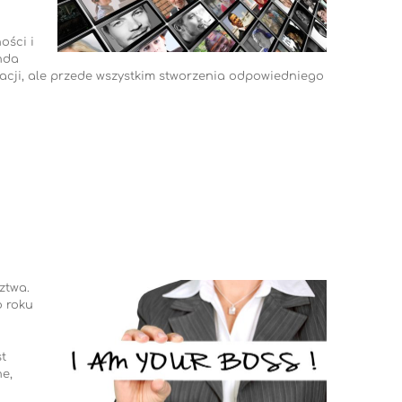
ości i
nda
tacji, ale przede wszystkim stworzenia odpowiedniego
ztwa.
o roku
t
e,
i