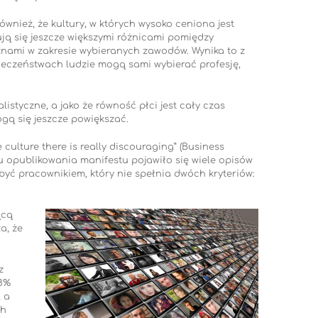
wnież, że kultury, w których wysoko ceniona jest
ją się jeszcze większymi różnicami pomiędzy
znami w zakresie wybieranych zawodów. Wynika to z
ołeczeństwach ludzie mogą sami wybierać profesję,
styczne, a jako że równość płci jest cały czas
gą się jeszcze powiększać.
culture there is really discouraging” (Business
tu opublikowania manifestu pojawiło się wiele opisów
być pracownikiem, który nie spełnia dwóch kryteriów:
ącą
a, że
z
68%
, a
ch