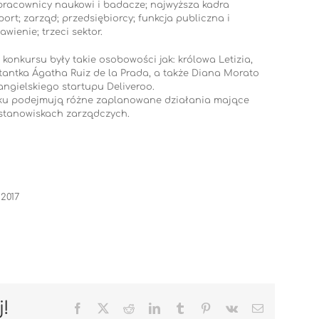
i: pracownicy naukowi i badacze; najwyższa kadra
port; zarząd; przedsiębiorcy; funkcja publiczna i
jawienie; trzeci sektor.
onkursu były takie osobowości jak: królowa Letizia,
tantka Ágatha Ruiz de la Prada, a także Diana Morato
ngielskiego startupu Deliveroo.
ku podejmują różne zaplanowane działania mające
 stanowiskach zarządczych.
2017
j!
Facebook
X
Reddit
LinkedIn
Tumblr
Pinterest
Vk
Email