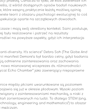
pcji prawdą. Oznacza to tylko, że ktoś zatwierdził ich
reśla, iż wśród dostępnych opisów badań naukowych
, które wesprą praktycznie każdą możliwą opinię.
 wiele teorii z obszaru psychologii ewolucyjnej to coś
ż spekulacje oparte na szczątkowych dowodach.
zasie i mają swój określony kontekst. Saini postuluje,
j były realizowane i patrzeć na rezultaty
żliwi na powyższe aspekty, gdyż ich interpretacja
anti-diversity. It’s science” Debra Soh (The Globe And
nii manifest Demore’a był bardzo celny, gdyż badania
ują odmienne zainteresowania oraz zachowania
em nowo mianowanej wiceprezes ds. różnorodności
ogical Echo Chamber” jako zawierający niepoprawne
óżnice między płciami uwarunkowane są poziomem
 pojawia się już w okresie płodowym. Wysoki poziom
związany z zainteresowaniami mechaniką, a niski z
łań zorientowanych na ludzi. To dlatego STEM (ang.
technology, engineering and mathematics”) to obszar
 mężczyzn.