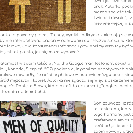
czyni jeszcze konce
druk. Autorka podk
można znaleźć takie
Twierdzi również, iż
niewiele więcej ni
auka to powolny proces. Trendy, wyniki i odkrycia zmieniają się w c
by nie interpretować badań w oderwaniu od rzeczywistości, w które
ałościowo. Jako konsumenci informacji powinniśmy wszyscy być wra
ie jest tak prosta, jak się może wydawać.
atomiast w swoim tekście „No, the Google manifesto isn’t sexist or 
ail, Kanada, Sierpień 2017) podkreśla, iż pomimo negatywnych opi
aukowe dowiodły, że różnice płciowe w budowie mózgu determin
śród mężczyzn i kobiet. Autorka nie zgadza się więc z oskarżeni
oogle’a Danielle Brown, która określiła dokument „Google’s Ideol
ałożenia na temat płci.
Soh zauważa, iż r
testosteronu, który
tego hormonu jest 
preferowaniem dzia
skrót od „science, 
zdominowany przez