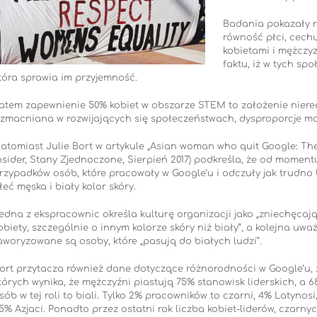
Badania pokazały ró
równość płci, cechu
kobietami i mężczy
faktu, iż w tych sp
tóra sprawia im przyjemność.
atem zapewnienie 50% kobiet w obszarze STEM to założenie niereali
zmacniana w rozwijających się społeczeństwach, dysproporcje mo
atomiast Julie Bort w artykule „Asian woman who quit Google: The 
nsider, Stany Zjednoczone, Sierpień 2017) podkreśla, że od momen
rzypadków osób, które pracowały w Google’u i odczuły jak trudno 
łeć męska i biały kolor skóry.
edna z ekspracownic określa kulturę organizacji jako „zniechęcaj
obiety, szczególnie o innym kolorze skóry niż biały”, a kolejna uważ
aworyzowane są osoby, które „pasują do białych ludzi”.
ort przytacza również dane dotyczące różnorodności w Google’u, 
tórych wynika, że mężczyźni piastują 75% stanowisk liderskich, a 
sób w tej roli to biali. Tylko 2% pracowników to czarni, 4% Latynosi
5% Azjaci. Ponadto przez ostatni rok liczba kobiet-liderów, czarny