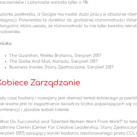
racowników i Latynosów wzrosła tylko o 1%.
utorka podkreśla, iż Google ma nadal dużo pracy w obszarze równ
ntegracji. Potwierdza to dyrektor ds. globalnej różnorodności Yola
angolini, która uważa, że różnorodność to nie tylko kwestia rekru
rodowiska.
ródło:
The Guardian, Wielka Brytania, Sierpień 2017
The Globe And Mail, Kanada, Sierpień 2017
Business Insider, Stany Zjednoczone, Sierpień 2017
Kobiece Zarządzanie
ały czas badany i rozwijany jest również temat kobiecego przywód
ak ważne jest to zagadnienie świadczy liczba pojawiających się c
onferencji i zjazdów kobiet liderek.
What Do Successful and Talented Women Want From Work?” to teks
athrine Clerkin (Center For Creative Leadership, Stany Zjednoczon
ierpień 2017) opisujący wyniki badania zrealizowanego przez CCL 