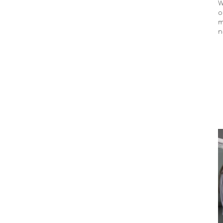
W
o
m
n