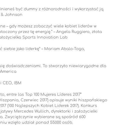
winieneś być dumny z różnorodności i wykorzystać ją
n & Johnson
lne – gdy możesz zobaczyć wiele kobiet liderów w
toczony przez tę energię.” – Angela Ruggiero, złota
ałożycielka Sports Innovation Lab
 siebie jako liderkę” – Mariam Abalo-Toga,
 się doświadczeniami. To stworzyło niewiarygodne dla
 America
 i CEO, IBM
, entre las Top 100 Mujeres Líderes 2017”
szpania, Czerwiec 2017) opisuje wyniki hiszpańskiego
017 (100 Najlepszych Kobiet Liderek 2017). Konkurs
jatywy Mercedes Wullich, dyrektorki i założycielki
a. Zwyciężczynie wybierane są spośród 600
niu wzięło udział ponad 55000 osób.