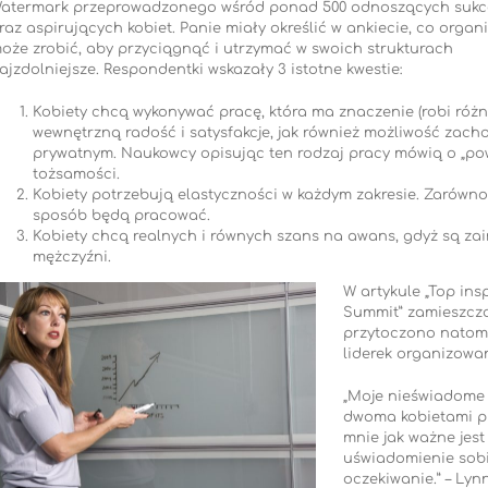
atermark przeprowadzonego wśród ponad 500 odnoszących sukc
raz aspirujących kobiet. Panie miały określić w ankiecie, co organ
oże zrobić, aby przyciągnąć i utrzymać w swoich strukturach
ajzdolniejsze. Respondentki wskazały 3 istotne kwestie:
Kobiety chcą wykonywać pracę, która ma znaczenie (robi różnic
wewnętrzną radość i satysfakcje, jak również możliwość za
prywatnym. Naukowcy opisując ten rodzaj pracy mówią o „powoł
tożsamości.
Kobiety potrzebują elastyczności w każdym zakresie. Zarówno 
sposób będą pracować.
Kobiety chcą realnych i równych szans na awans, gdyż są z
mężczyźni.
W artykule „Top in
Summit” zamieszczo
przytoczono natomia
liderek organizowa
„Moje nieświadome u
dwoma kobietami pi
mnie jak ważne jest
uświadomienie sobie
oczekiwanie.” – Ly