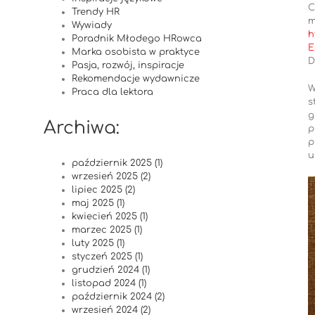
C
Trendy HR
m
Wywiady
h
Poradnik Młodego HRowca
E
Marka osobista w praktyce
D
Pasja, rozwój, inspiracje
Rekomendacje wydawnicze
W
Praca dla lektora
s
g
Archiwa:
p
p
u
październik 2025 (1)
wrzesień 2025 (2)
lipiec 2025 (2)
maj 2025 (1)
kwiecień 2025 (1)
marzec 2025 (1)
luty 2025 (1)
styczeń 2025 (1)
grudzień 2024 (1)
listopad 2024 (1)
październik 2024 (2)
wrzesień 2024 (2)