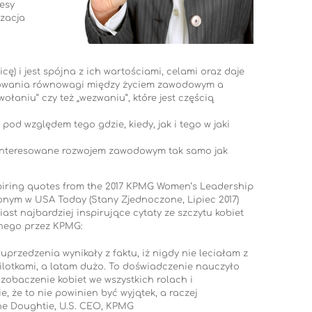
esy
izacja
ę) i jest spójna z ich wartościami, celami oraz daje
chowania równowagi między życiem zawodowym a
aniu” czy też „wezwaniu”, które jest częścią
pod względem tego gdzie, kiedy, jak i tego w jaki
ainteresowane rozwojem zawodowym tak samo jak
spiring quotes from the 2017 KPMG Women’s Leadership
nym w USA Today (Stany Zjednoczone, Lipiec 2017)
st najbardziej inspirujące cytaty ze szczytu kobiet
nego przez KPMG:
przedzenia wynikały z faktu, iż nigdy nie leciałam z
lotkami, a latam dużo. To doświadczenie nauczyło
 zobaczenie kobiet we wszystkich rolach i
, że to nie powinien być wyjątek, a raczej
nne Doughtie, U.S. CEO, KPMG