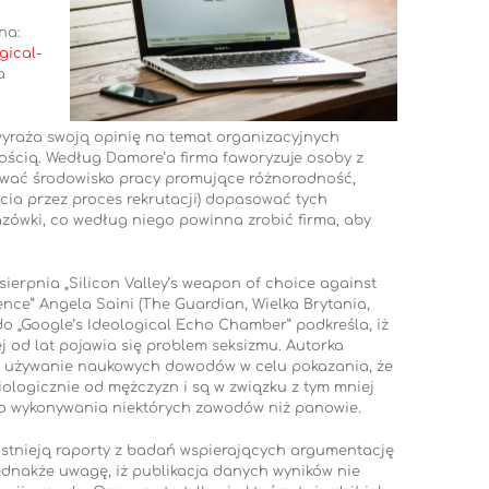
na:
gical-
a
yraża swoją opinię na temat organizacyjnych
ością. Według Damore’a firma faworyzuje osoby z
tować środowisko pracy promujące różnorodność,
ścia przez proces rekrutacji) dopasować tych
azówki, co według niego powinna zrobić firma, aby
sierpnia „Silicon Valley’s weapon of choice against
nce” Angela Saini (The Guardian, Wielka Brytania,
do „Google’s Ideological Echo Chamber” podkreśla, iż
 od lat pojawia się problem seksizmu. Autorka
o używanie naukowych dowodów w celu pokazania, że
biologicznie od mężczyzn i są w związku z tym mniej
 wykonywania niektórych zawodów niż panowie.
 istnieją raporty z badań wspierających argumentację
ednakże uwagę, iż publikacja danych wyników nie