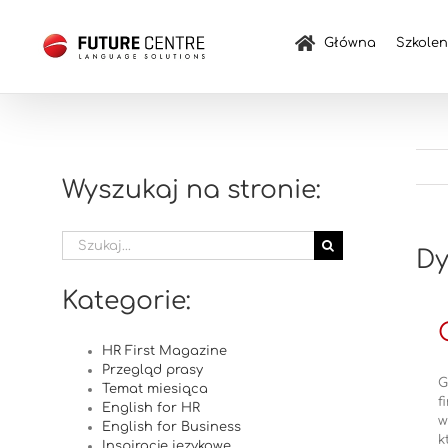
Przejdź
do
Główna
Szkolen
zawartości
Wyszukaj na stronie:
Szukaj
Dy
Kategorie:
HR First Magazine
Przegląd prasy
G
Temat miesiąca
f
English for HR
w
English for Business
k
Inspiracje językowe